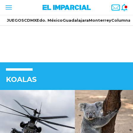
JUEGOS
CDMX
Edo. México
Guadalajara
Monterrey
Columnas
KOALAS