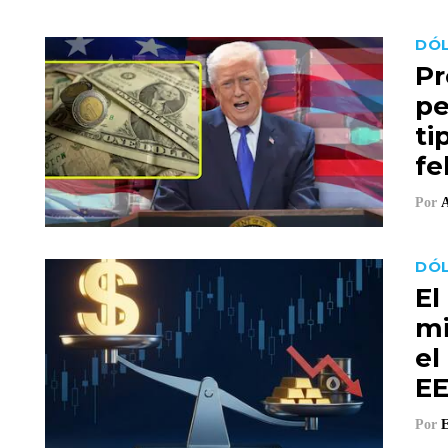
DÓL
Pr
pe
ti
fe
Por
A
DÓ
El
mi
el
EE
Por
E