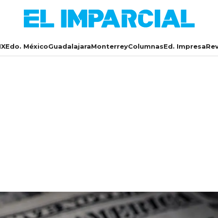
X
Edo. México
Guadalajara
Monterrey
Columnas
Ed. Impresa
Rev