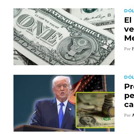
DÓ
El
ve
Me
Por
F
DÓL
Pr
pe
ca
Por
A