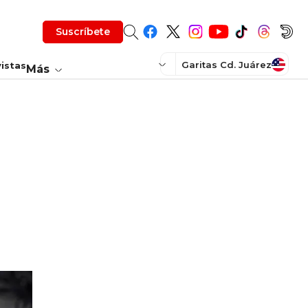
Suscríbete
Garitas Cd. Juárez
istas
Más