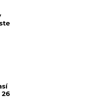
y
ste
así
 26