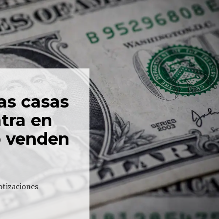
las casas
tra en
o venden
otizaciones