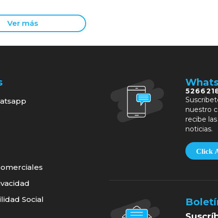
Ver más
s
What
526621
Suscribet
atsapp
nuestro c
recibe las
noticias.
Click 
omerciales
ivacidad
idad Social
Boletí
Suscrí