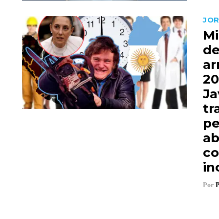
JOR
Mi
de
ar
20
Ja
tr
pe
ab
co
in
Por
P