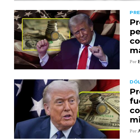
PRE
Pr
pe
co
m
Por
E
DÓL
Pr
fu
co
mi
Por
A