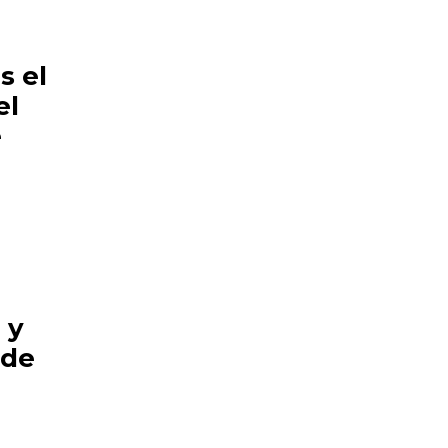
s el
el
e
 y
 de