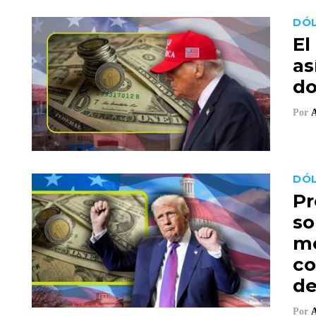
DÓL
El
as
do
Por
A
DÓL
Pr
so
me
co
de
Por
A