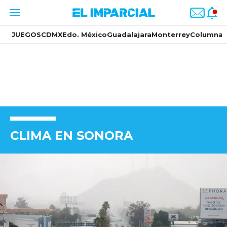
JUEGOS
CDMX
Edo. México
Guadalajara
Monterrey
Columnas
CLIMA EN SONORA