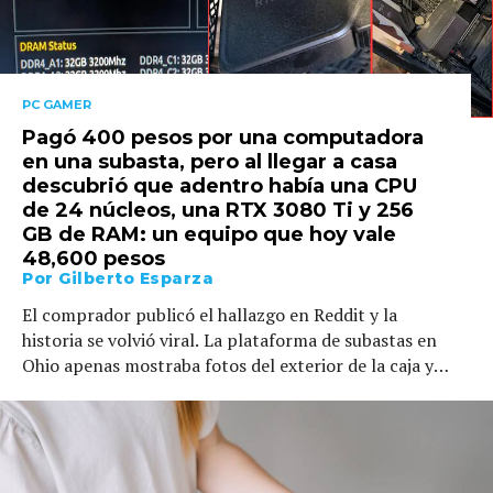
PC GAMER
Pagó 400 pesos por una computadora
en una subasta, pero al llegar a casa
descubrió que adentro había una CPU
de 24 núcleos, una RTX 3080 Ti y 256
GB de RAM: un equipo que hoy vale
48,600 pesos
Por
Gilberto Esparza
El comprador publicó el hallazgo en Reddit y la
historia se volvió viral. La plataforma de subastas en
Ohio apenas mostraba fotos del exterior de la caja y
nadie más hizo una oferta competitiva. El anuncio
describía solo un chasis; el contenido real cambió
completamente el valor de la operación