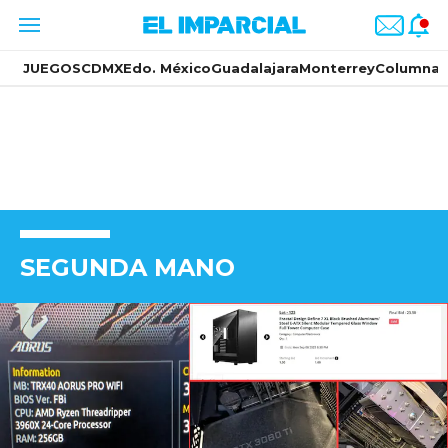
JUEGOS
CDMX
Edo. México
Guadalajara
Monterrey
Columnas
SEGUNDA MANO