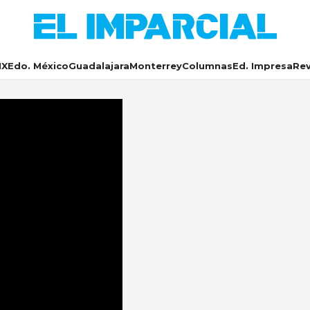
X
Edo. México
Guadalajara
Monterrey
Columnas
Ed. Impresa
Rev