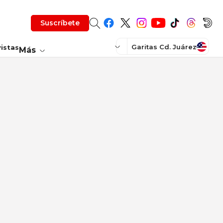
Suscríbete
Garitas Cd. Juárez
istas
Más