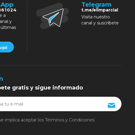
sApp
Telegram
861024
t.me/elimparcial
e a
Visita nuestro
anal y
canal y suscríbete
 últimas
Aquí
n
bete gratis y sigue informado
se implica aceptar los
Términos y Condiciones