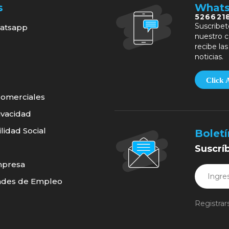
s
What
526621
Suscribet
atsapp
nuestro c
recibe las
noticias.
Click 
omerciales
ivacidad
idad Social
Boletí
Suscrí
mpresa
ades de Empleo
Registrar