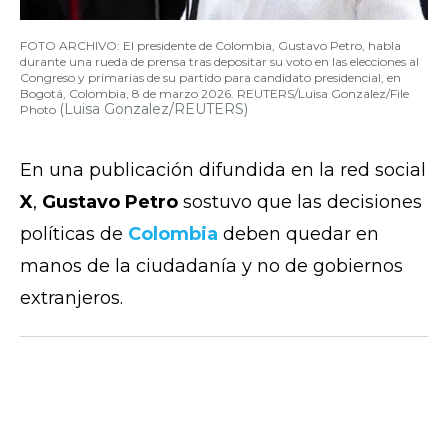
FOTO ARCHIVO: El presidente de Colombia, Gustavo Petro, habla
durante una rueda de prensa tras depositar su voto en las elecciones al
Congreso y primarias de su partido para candidato presidencial, en
Bogotá, Colombia, 8 de marzo 2026. REUTERS/Luisa Gonzalez/File
(Luisa Gonzalez/REUTERS)
Photo
En una publicación difundida en la red social
X
,
Gustavo Petro
sostuvo que las decisiones
políticas de
Colombia
deben quedar en
manos de la ciudadanía y no de gobiernos
extranjeros.