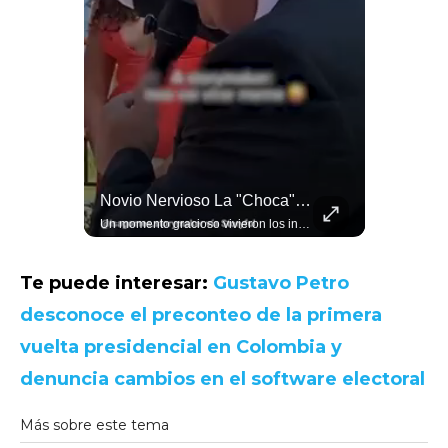
“La Magnífica” Sube Al Ring Y Está Preparada Para Ganar
Novio Nervioso La "choca" Con Su Pastor Mientras Bendecía Su Matrimonio
Este 21 de febrero, Camila "La Magnífica" Zamorano defiende su título mundial CMB átomo ante la guerrera argentina Claudia "C Cuatra" Ruiz en Hermosillo. Tras campamento de altura y sparrings brutales, llega invicta y lista para la guerra.#hermosillo LaMagnifica #Hermosillo
Un momento gracioso vivieron los invitados de una boda, cuando el novio, lleno de nervios, la "choca" con su pastor mientras este bendice su matrimonio.
Te puede interesar:
Gustavo Petro
desconoce el preconteo de la primera
vuelta presidencial en Colombia y
denuncia cambios en el software electoral