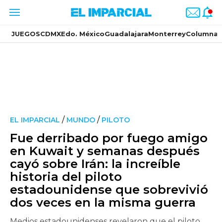
JUEGOS
CDMX
Edo. México
Guadalajara
Monterrey
Columnas
/
/
EL IMPARCIAL
MUNDO
PILOTO
Fue derribado por fuego amigo
en Kuwait y semanas después
cayó sobre Irán: la increíble
historia del piloto
estadounidense que sobrevivió
dos veces en la misma guerra
Medios estadounidenses revelaron que el piloto