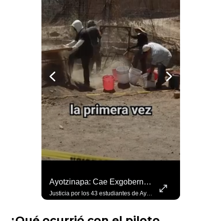
Atrapados En El Infierno Caballos Huyen Del Masivo Incendio En Grecia
Ayotzinapa: Cae Exgobernador Tras 12 Años De Impunidad
Cámaras captaron el dramático momento en que tres caballos huían aterrorizados de un voraz incendio forestal en Kandili, #Grecia. Rodeados por un verdadero infierno de fuego, los animales lucharon por su vida. Por suerte, se confirmó que todos lograron sobrevivir. #GreciaEnLlamas #IncendioForestal #RescateAnimal
Justicia por los 43 estudiantes de Ayotzinapa. Detienen al exgobernador por ocultar pruebas para que nunca se conociera el paradero de los jóvenes normalistas. Doce años después, cae el poder que ocultó la verdad sobre ellos. Más información en nuestro sitio: https://www.elimparcial.com/ TikTok https://www.tiktok.com/@elimparcialcom X (Twitter) twitter.com/elimparcialcom Instagram https://www.instagram.com/elimparcial Facebook https://www.facebook.com/elimparcialcom #Ayotzinapa #JusticiaParaLos43 #CasoAyotzinapa
¿Qué ocurrió con el piloto