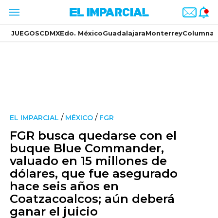
JUEGOS
CDMX
Edo. México
Guadalajara
Monterrey
Columnas
/
/
EL IMPARCIAL
MÉXICO
FGR
FGR busca quedarse con el
buque Blue Commander,
valuado en 15 millones de
dólares, que fue asegurado
hace seis años en
Coatzacoalcos; aún deberá
ganar el juicio