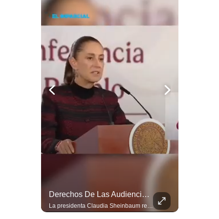
INCENDIO ARRASA Más De 4 Mil Hectáreas Y Complica Emergencia En ESPAÑA
Derechos De Las Audiencias: Sheinbaum Esperará Resultados De La Consulta Pública
El INCENDIO FORESTAL de Niebla (Huelva) supera ya las 4 MIL HECTÁREAS. Los cambios de viento complican la extinción. Más de 300 efectivos y 26 medios aéreos combaten las llamas. Desalojos preventivos y nivel 2 de emergencia. Andalucía en máxima alerta por calor extremo. #IncendioForestal #España
La presidenta Claudia Sheinbaum reiteró que los lineamientos de los Derechos de las Audiencias siguen en consulta pública. Los resultados finales se presentarán la próxima semana para definir el documento. ¿Qué opinas de esta medida? #ClaudiaSheinbaum #DerechosDeAudiencias #ElImparcial