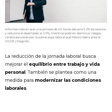
Informes indican que una jornada de 40 horas elevaría 9.2% los salarios
y reduciría el desempleo al 2.9%, mientras podrían disminuir riesgos
cardiovasculares por la sobrecarga laboral que México lidera ante la
OCDE | Magnific
La reducción de la jornada laboral busca
mejorar el
equilibrio entre trabajo y vida
personal
. También se plantea como una
medida para
modernizar las condiciones
laborales
.