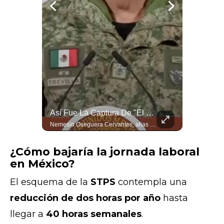
Novio Nervioso La "choca" Con Su Pastor Mientras Bendecía Su Matrimonio
Así Fue La Captura De "El Mencho" Según El General Ricardo Trevilla
Un momento gracioso vivieron los invitados de una boda, cuando el novio, lleno de nervios, la "choca" con su pastor mientras este bendice su matrimonio.
Nemesio Oseguera Cervantes, alias "El Mencho," fue capturado este domingo 22 de febrero por personal de las fuerzas especiales, inmediatas y aeromóviles del Ejército Mexicano. El General Ricardo Trevilla Trejo, Secretario de la Defensa Nacional (SEDENA), explicó desde el Palacio Nacional cómo fue realizada la detención en la que murieron 8 elementos militares.
¿Cómo bajaría la jornada laboral
en México?
El esquema de la
STPS
contempla una
reducción de dos horas por año
hasta
llegar a
40 horas semanales
.