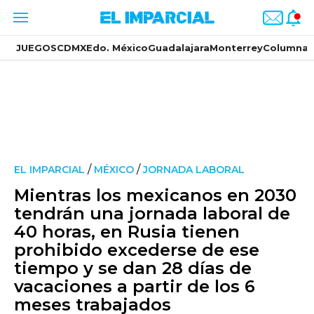
JUEGOS
CDMX
Edo. México
Guadalajara
Monterrey
Columnas
/
/
EL IMPARCIAL
MÉXICO
JORNADA LABORAL
Mientras los mexicanos en 2030
tendrán una jornada laboral de
40 horas, en Rusia tienen
prohibido excederse de ese
tiempo y se dan 28 días de
vacaciones a partir de los 6
meses trabajados