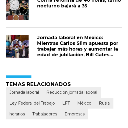
Con la reforma de 40 horas, turno
que permanezcan ahí
nocturno bajará a 35
Jornada laboral en México:
Mientras Carlos Slim apuesta por
trabajar más horas y aumentar la
edad de jubilación, Bill Gates
visualiza una jornada de solo dos
días con ayuda de la IA
TEMAS RELACIONADOS
Jornada laboral
Reducción jornada laboral
Ley Federal del Trabajo
LFT
México
Rusia
horarios
Trabajadores
Empresas