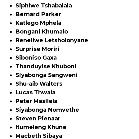
Siphiwe Tshabalala
Bernard Parker
Katlego Mphela
Bongani Khumalo
Reneilwe Letsholonyane
Surprise Moriri
Siboniso Gaxa
Thanduyise Khuboni
Siyabonga Sangweni
Shu-aib Walters
Lucas Thwala
Peter Masilela
Siyabonga Nomvethe
Steven Pienaar
Itumeleng Khune
Macbeth Sibaya