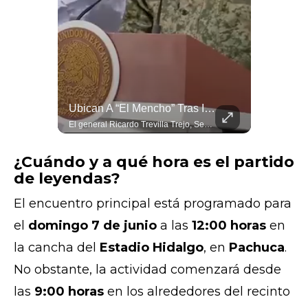
Así Fue La Captura De "El Mencho" Según El General Ricardo Trevilla
Ubican A “El Mencho” Tras Identificar A Una De Sus Parejas Sentimentales
Nemesio Oseguera Cervantes, alias "El Mencho," fue capturado este domingo 22 de febrero por personal de las fuerzas especiales, inmediatas y aeromóviles del Ejército Mexicano. El General Ricardo Trevilla Trejo, Secretario de la Defensa Nacional (SEDENA), explicó desde el Palacio Nacional cómo fue realizada la detención en la que murieron 8 elementos militares.
El general Ricardo Trevilla Trejo, Secretario de la Defensa Nacional (SEDENA), informó en la "Mañanera" que trabajos de inteligencia militar permitieron identificar el 20 de febrero a una de las parejas sentimentales de Nemesio Oseguera Cervantes, alias “El Mencho”. Esta persona fue seguida hasta una instalación en Tapalpa, Jalisco, donde la mujer se reunió con el líder del Cártel Jalisco Nueva Generación (CJNG).
¿Cuándo y a qué hora es el partido
de leyendas?
El encuentro principal está programado para
el
domingo 7 de junio
a las
12:00 horas
en
la cancha del
Estadio Hidalgo
, en
Pachuca
.
No obstante, la actividad comenzará desde
las
9:00 horas
en los alrededores del recinto